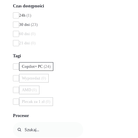
Czas dostępności
24h
(1)
30 dni
(23)
60 dni
(0)
21 dni
(0)
Tagi
Copilot+ PC
(24)
Wyprzedaż
(0)
AMD
(0)
Plecak za 1 zł
(0)
Procesor