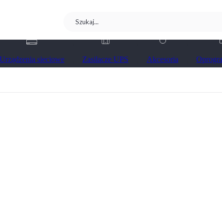
Urządzenia sieciowe
Zasilacze UPS
Akcesoria
Oprogr