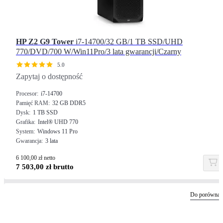
HP Z2 G9 Tower
i7-14700/32 GB/1 TB SSD/UHD
770/DVD/700 W/Win11Pro/3 lata gwarancji/Czarny
5.0
Zapytaj o dostępność
Procesor
i7-14700
Pamięć RAM
32 GB DDR5
Dysk
1 TB SSD
Grafika
Intel® UHD 770
System
Windows 11 Pro
Gwarancja
3 lata
6 100,00 zł netto
7 503,00 zł brutto
Do porównan