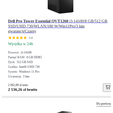
Dell Pro Tower Essential QVT1260
i3-14100/8 GB/512 GB
SSD/UHD 730/WLAN/180 W/Win11Pro/3 lata
gwarancji/Czarny
5.0
Wysyłka w 24h
Procesor
i3-14100
Pamięć RAM
8 GB DDR5
Dysk
512 GB SSD
Grafika
Intel® UHD 730
System
Windows 11 Pro
Gwarancja
3 lata
2 062,00 zł netto
2 536,26 zł brutto
Do porównan