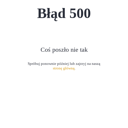
Błąd
500
Coś poszło nie tak
stronę główną
.